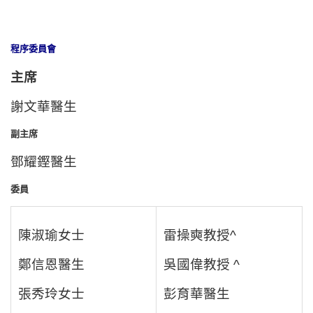
程序委員會
主席
謝文華醫生
副主席
鄧耀鏗醫生
委員
陳淑瑜女士
雷操奭教授^
鄭信恩醫生
吳國偉教授 ^
張秀玲女士
彭育華醫生