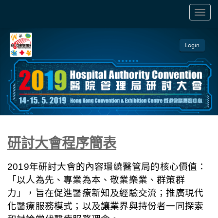
TOGGL
NAVIGA
Login
研討大會程序簡表
2019
年研討大會的內容環繞醫管局的核心價值：
「以人為先、專業為本、敬業樂業、群策群
力」，旨在促進醫療新知及經驗交流；推廣現代
化醫療服務模式；以及讓業界與持份者一同探索