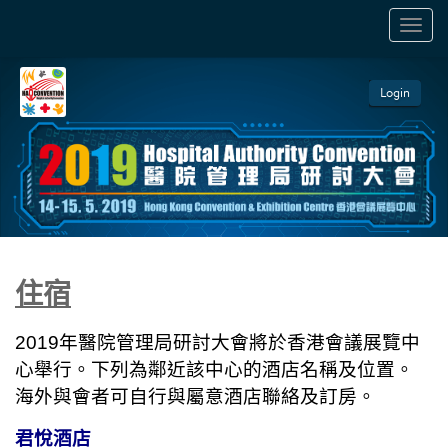
TOGGL
NAVIGA
Login
住宿
2019
年醫院管理局研討大會將於香港會議展覽中
心舉行。下列為鄰近該中心的酒店名稱及位置。
海外與會者可自行與屬意酒店聯絡及訂房。
君悅酒店