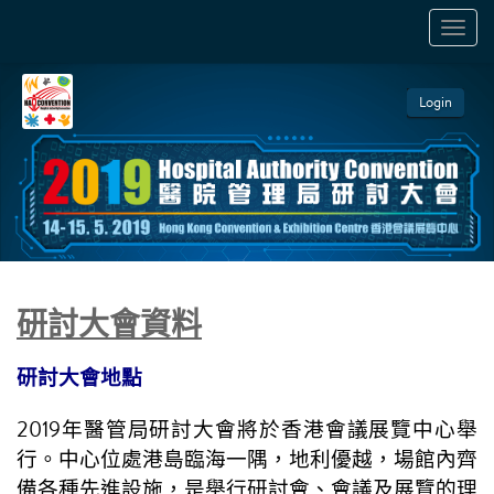
TOGGL
NAVIGA
Login
研討大會資料
研討大會地點
2019
年醫管局研討大會將於香港會議展覽中心舉
行。中心位處港島臨海一隅，地利優越，場館內齊
備各種先進設施，是舉行研討會、會議及展覽的理