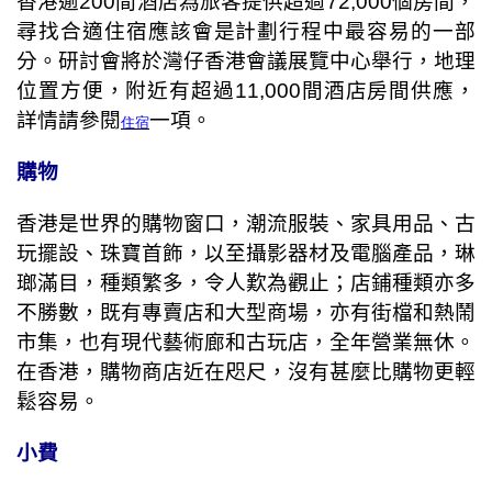
香港逾
200
間酒店為旅客提供超過
72,000
個房間，
尋找合適住宿應該會是計劃行程中最容易的一部
分。研討會將於灣仔香港會議展覽中心舉行，地理
位置方便，附近有超過
11,000
間酒店房間供應，
詳情請參閱
一項。
住宿
購物
香港是世界的購物窗口，潮流服裝、家具用品、古
玩擺設、珠寶首飾，以至攝影器材及電腦產品，琳
瑯滿目，種類繁多，令人歎為觀止；店鋪種類亦多
不勝數，既有專賣店和大型商場，亦有街檔和熱鬧
市集，也有現代藝術廊和古玩店，全年營業無休。
在香港，購物商店近在咫尺，沒有甚麼比購物更輕
鬆容易。
小費