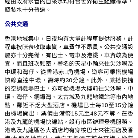
經由政府水管的自來水均符合世界衛生組織標準，
瓶裝水十分普遍。
公共交通
香港地域集中，日夜均有大量計程車提供服務，計
程車按咪表收取車資，車費並不昂貴。公共交通設
施亦十分完備，有巴士、電車及港鐵，車資較為便
宜，而且班次頻密，著名的天星小輪來往尖沙嘴及
中環和灣仔。從香港赤

角機場，遊客可乘搭機場
快線直達中環，需時約
30
分鐘。此外，乘搭快捷
的空調機場巴士，亦可從機場大樓前往尖沙嘴、中
環、灣仔、銅鑼灣、太古城及九龍地鐵站等市內地
點，鄰近不乏大型酒店。機場巴士每
10
至
15
分鐘
由機場開出，票價由港幣
15
元至
48
元不等。在香
港及九龍的機場快線站，設有市區辦理登機服務。
港島及九龍區各大酒店均有穿梭巴士來往酒店及香