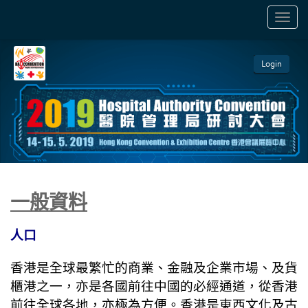
TOGGL
NAVIGA
Login
一般資料
人口
香港是全球最繁忙的商業、金融及企業市場、及貨
櫃港之一，亦是各國前往中國的必經通道，從香港
前往全球各地，亦極為方便。香港是東西文化及古