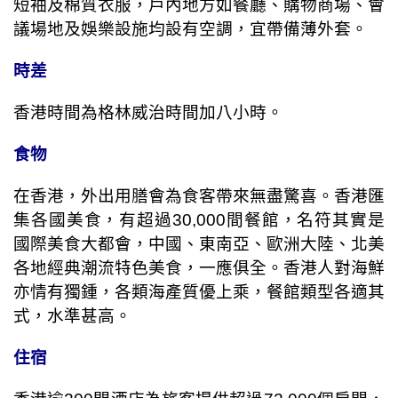
短袖及棉質衣服，戶內地方如餐廳、購物商場、會
議場地及娛樂設施均設有空調，宜帶備薄外套。
時差
香港時間為格林威治時間加八小時。
食物
在香港，外出用膳會為食客帶來無盡驚喜。香港匯
集各國美食，有超過
30,000
間餐館，名符其實是
國際美食大都會，中國、東南亞、歐洲大陸、北美
各地經典潮流特色美食，一應俱全。香港人對海鮮
亦情有獨鍾，各類海產質優上乘，餐館類型各適其
式，水準甚高。
住宿