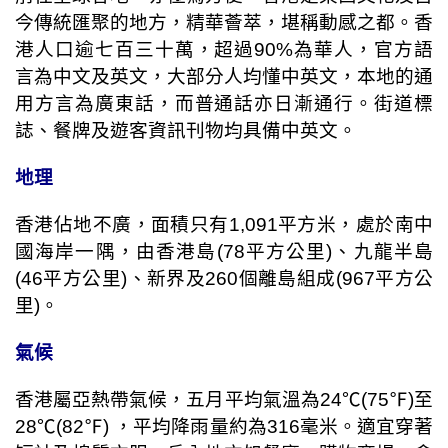
今傳統匯聚的地方，精華薈萃，堪稱動感之都。香
港人口逾七百三十萬，超過
90%
為華人，官方語
言為中文及英文，大部分人均懂中英文，本地的通
用方言為廣東話，而普通話亦日漸通行。街道標
誌、餐牌及遊客資訊刊物均具備中英文。
地理
香港佔地不廣，面積只有
1,091
平方米，處於南中
國海岸一隅，由香港島
(78
平方公里
)
、九龍半島
(46
平方公里
)
、新界及
260
個離島組成
(967
平方公
里
)
。
氣候
香港屬亞熱帶氣候，五月平均氣溫為
24
℃
(75
℉
)
至
28
℃
(82
℉
)
，平均降雨量約為
316
毫米。適宜穿著