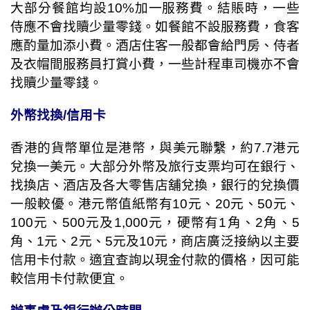
大部分餐館均設
10%
加一服務費。結賬時，一些
侍應不會找贖少量零錢。如餐館不設服務費，食客
應酌量加添小費。酒店住客一般都會給門房、侍者
及衣帽間服務員打賞小費，一些計程車司機亦不會
找贖少量零錢。
外幣找換
/
信用卡
香港的貨幣單位是港幣，與美元聯繫，約
7.7
港元
兌換一美元。大部分外幣及旅行支票均可在銀行、
找換店、酒店及各大零售店舖兌換，銀行的兌換價
一般較優。港元幣值紙幣有
10
元、
20
元、
50
元、
100
元、
500
元及
1,000
元，硬幣有
1
角、
2
角、
5
角、
1
元、
2
元、
5
元及
10
元，商店廣泛接納以主要
信用卡付款。適宜查詢以現金付款的價格，因可能
較信用卡付款便宜。